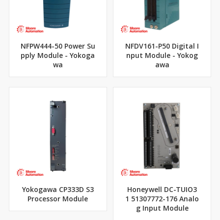
NFPW444-50 Power Su
NFDV161-P50 Digital I
pply Module - Yokoga
nput Module - Yokog
wa
awa
Yokogawa CP333D S3
Honeywell DC-TUIO3
Processor Module
1 51307772-176 Analo
g Input Module