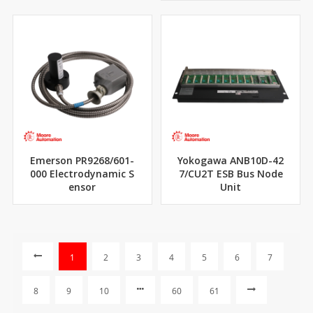
Emerson PR9268/601-
Yokogawa ANB10D-42
000 Electrodynamic S
7/CU2T ESB Bus Node
ensor
Unit
1
2
3
4
5
6
7
8
9
10
60
61