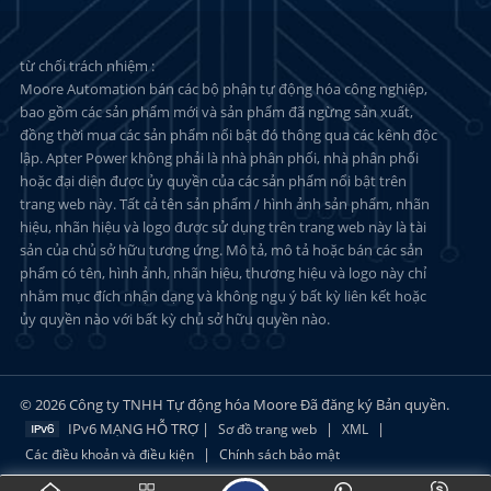
từ chối trách nhiệm :
Moore Automation bán các bộ phận tự động hóa công nghiệp,
bao gồm các sản phẩm mới và sản phẩm đã ngừng sản xuất,
đồng thời mua các sản phẩm nổi bật đó thông qua các kênh độc
lập. Apter Power không phải là nhà phân phối, nhà phân phối
hoặc đại diện được ủy quyền của các sản phẩm nổi bật trên
trang web này. Tất cả tên sản phẩm / hình ảnh sản phẩm, nhãn
hiệu, nhãn hiệu và logo được sử dụng trên trang web này là tài
sản của chủ sở hữu tương ứng. Mô tả, mô tả hoặc bán các sản
phẩm có tên, hình ảnh, nhãn hiệu, thương hiệu và logo này chỉ
nhằm mục đích nhận dạng và không ngụ ý bất kỳ liên kết hoặc
ủy quyền nào với bất kỳ chủ sở hữu quyền nào.
© 2026 Công ty TNHH Tự động hóa Moore Đã đăng ký Bản quyền.
IPv6 MẠNG HỖ TRỢ |
|
|
Sơ đồ trang web
XML
|
Các điều khoản và điều kiện
Chính sách bảo mật