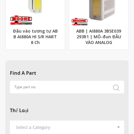
Đầu vào tương tự AB
ABB | AI880A 3BSE039
B AI880A HI S/R HART
293R1 | MÔ-đun ĐẦU
8 Ch
VÀO ANALOG
Find A Part
Thể Loại