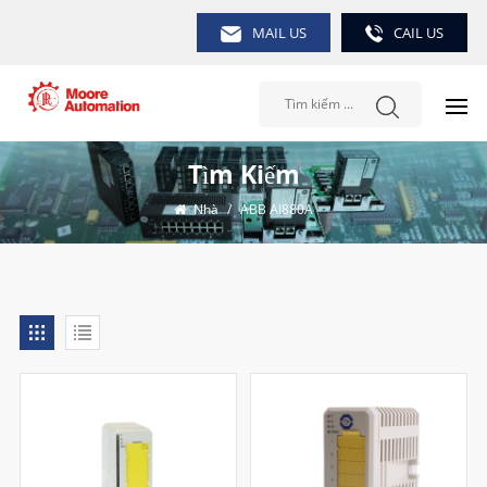
MAIL US
CAIL US
Tìm Kiếm
Nhà
/
ABB AI880A