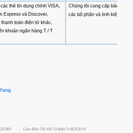
các thẻ tín dụng chính VISA,
Chúng tôi cung cấp bảo hành 1
n Express và Discover,
các bộ phận và linh kiện.
thanh toán điện tử khác,
n khoản ngân hàng T / T
 Yang
ởSZCB01
Cảm Biến Tốc Độ Từ Điện TrởSZCB-01