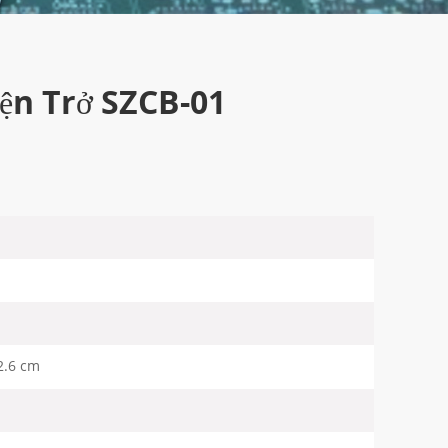
iện Trở SZCB-01
2.6 cm