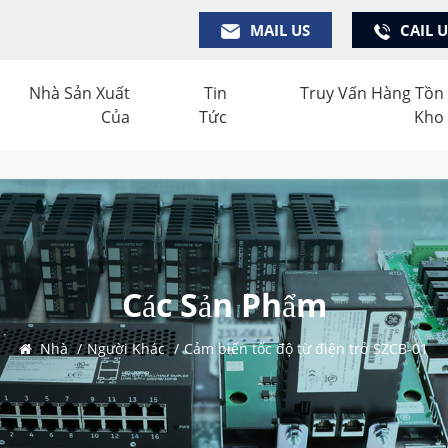
MAIL US
CAIL 
Nhà Sản Xuất
Tin
Truy Vấn Hàng Tồn
Của
Tức
Kho
Các Sản Phẩm
Nhà
/
Người Khác
/
Cảm biến tốc độ từ điện trở SZCB-01