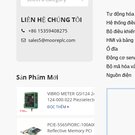
Tự động hóa
LIÊN HỆ CHÚNG TÔI
Hệ thống đi
+86 15359408275
Bộ điều khiể
sales5@mooreplc.com
HMI và bảng 
Ổ đĩa
Động cơ ser
Bộ mã hóa và
Sản Phẩm Mới
Nguồn điện
VIBRO METER GSI124 244-
124-000-022 Piezoelectric
Pressure Transducer
ĐỌC THÊM
PCIE-5565PIORC-100A00
Reflective Memory PCI