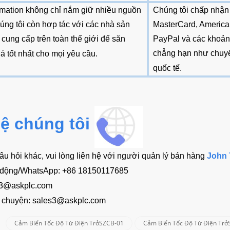
mation không chỉ nắm giữ nhiều nguồn
Chúng tôi chấp nhận 
ng tôi còn hợp tác với các nhà sản
MasterCard, America
 cung cấp trên toàn thế giới để săn
PayPal và các khoản 
chẳng hạn như chuyể
á tốt nhất cho mọi yêu cầu.
quốc tế
.
hệ chúng tôi
u hỏi khác, vui lòng liên hệ với người quản lý bán hàng
John
i động/WhatsApp:
+86 18150117685
s3@askplc.com
ò chuyện:
sales3@askplc.com
Cảm Biến Tốc Độ Từ Điện TrởSZCB-01
Cảm Biến Tốc Độ Từ Điện Tr
: