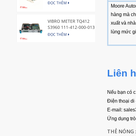
Express Node Card /GE
ĐỌC THÊM
Moore Auto
hàng mà chú
VIBRO METER TQ412
xuất và nhà
S3960 111-412-000-013
lùng mức gi
Reverse Mount
ĐỌC THÊM
DI828 3BSE069054R1 ABB
Digital Input Module
ĐỌC THÊM
Liên 
IC660BBA104 GE I/O Block
ĐỌC THÊM
Nếu bạn có câ
Điện thoại d
E-mail:
sale
VIBRO METER CE281 444-
Ứng dụng tr
281-000-111 Piezoelectric
Pressure Transducer
ĐỌC THÊM
THẺ NÓNG 