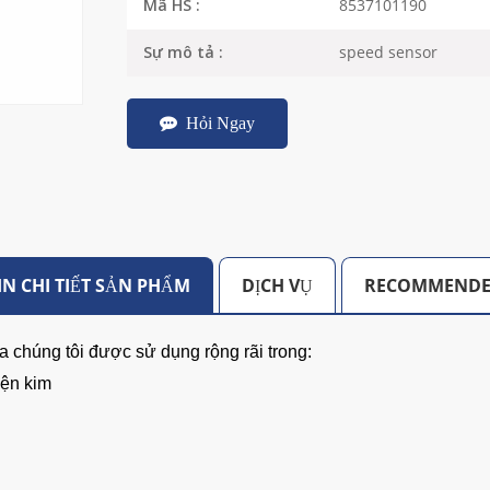
8537101190
Mã HS :
speed sensor
Sự mô tả :
Hỏi Ngay
N CHI TIẾT SẢN PHẨM
DỊCH VỤ
RECOMMENDE
 chúng tôi được sử dụng rộng rãi trong:
ện kim