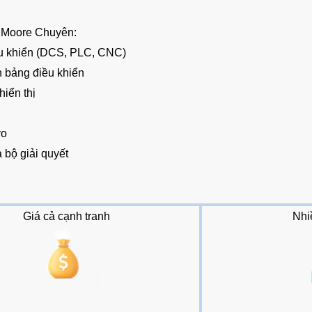
 Moore Chuyên:
ều khiển (DCS, PLC, CNC)
n bảng điều khiển
hiển thị
vo
 bộ giải quyết
Giá cả cạnh tranh
Nhi