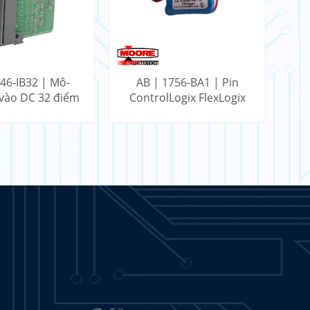
46-IB32 | Mô-
AB | 1756-BA1 | Pin
AB
vào DC 32 điểm
ControlLogix FlexLogix
SLC
 HIỂU THÊM
TÌM HIỂU THÊM