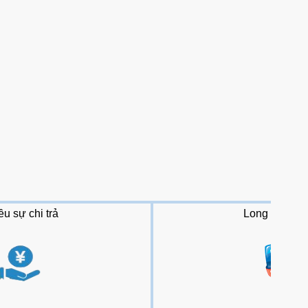
ều
sự chi trả
L
ong
cảnh sá