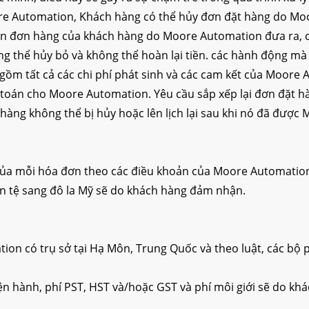
e Automation, Khách hàng có thể hủy đơn đặt hàng do Moor
hận đơn hàng của khách hàng do Moore Automation đưa ra, c
ng thể hủy bỏ và không thể hoàn lại tiền. các hành động 
o gồm tất cả các chi phí phát sinh và các cam kết của Moo
nh toán cho Moore Automation. Yêu cầu sắp xếp lại đơn đặt
hàng không thể bị hủy hoặc lên lịch lại sau khi nó đã đượ
ủa mỗi hóa đơn theo các điều khoản của Moore Automation v
iền tệ sang đô la Mỹ sẽ do khách hàng đảm nhận.
ion có trụ sở tại Hạ Môn, Trung Quốc và theo luật, các bộ
n hành, phí PST, HST và/hoặc GST và phí môi giới sẽ do kh