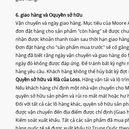
6.
giao hàng và
O
quyền sở hữu
Vận chuyển và ngày giao hàng. Mục tiêu của Moore A
đơn đặt hàng cho sản phẩm "còn hàng" sẽ được chu
nhận được khoản thanh toán sau thời hạn giao hàng
Đơn đặt hàng cho "sản phẩm mua trước" sẽ cố gắng 
hàng đã biết rằng ngày vận chuyển và giao hàng do
ngày đó không được đáp ứng. Để tránh bất kỳ nghi n
hàng yêu cầu. Khách hàng không thể hủy bất kỳ đợt n
Quyền sở hữu và
R
là của
L
oss.
Hãng vận tải và lộ tr
Nếu khách hàng chỉ định một nhà vận chuyển cho M
quyền sở hữu sản phẩm và rủi ro mất mát hoặc hư 
Đối với tất cả các lô hàng khác, quyền sở hữu sản 
được vận chuyển đến địa điểm được chỉ định (Giao hà
Kiểm soát xuất khẩu. Tất cả các sản phẩm đã mua ph
hàng quốc tế sẽ được xuất khẩu từ Trung Quốc theo 