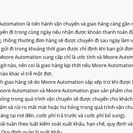
utomation là tiến hành vận chuyển và giao hàng càng gần n
yển đi trong cùng ngày nếu nhận được khoản thanh toán đầ
, thông thường đơn hàng sẽ được chuyển đi sau ngày làm vi
gửi đi trong khoảng thời gian được chỉ định khi bạn gửi đ
 Moore Automation cung cấp chỉ là ước tính và Moore Auto
gờ nào, nên coi là giao hàng kịp thời nếu Moore Automatio
ào khác vì trễ một đợt.
ình giao hàng sẽ do Moore Automation sắp xếp trừ khi được 
oore Automation và Moore Automation giao sản phẩm cho nh
hỏng trong quá trình vận chuyển sẽ được chuyển cho khách
phẩm và rủi ro mất mát hoặc hư hỏng trong quá trình vận c
ng tại nơi đến, cước phí trả trước và cước phí bổ sung).
ải tuân theo luật kiểm soát xuất khẩu, hạn chế, quy định v
Quy định quản lý xuất khẩu.