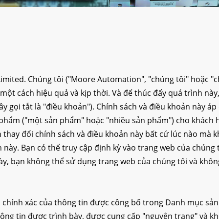
mited. Chúng tôi ("Moore Automation", "chúng tôi" hoặc "
ột cách hiệu quả và kịp thời. Và để thúc đẩy quá trình này
ây gọi tắt là "điều khoản"). Chính sách và điều khoản này 
ản phẩm ("một sản phẩm" hoặc "nhiều sản phẩm") cho khách
 thay đổi chính sách và điều khoản này bất cứ lúc nào mà kh
 này. Bạn có thể truy cập định kỳ vào trang web của chúng t
này, bạn không thể sử dụng trang web của chúng tôi và kh
chính xác của thông tin được công bố trong Danh mục sản 
ng tin được trình bày, được cung cấp "nguyên trạng" và kh