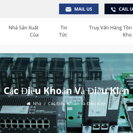
MAIL US
CAIL 
Nhà Sản Xuất
Tin
Truy Vấn Hàng Tồn
Của
Tức
Kho
Các Điều Khoản Và Điều Kiện
Nhà
/
Các Điều Khoản Và Điều Kiện