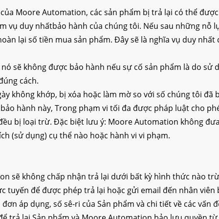
của Moore Automation, các sản phẩm bị trả lại có thể đượ
m vụ duy nhấtbảo hành của chúng tôi. Nếu sau những nỗ lực
hoàn lại số tiền mua sản phẩm. Đây sẽ là nghĩa vụ duy nhất
 nó sẽ không được bảo hành nếu sự cố sản phẩm là do sử dụn
đúng cách.
y không khớp, bị xóa hoặc làm mờ so với số chúng tôi đã 
bảo hành này, Trong phạm vi tối đa được pháp luật cho phép
ều bị loại trừ. Đặc biệt lưu ý: Moore Automation không đưa
ch (sử dụng) cụ thể nào hoặc hành vi vi phạm.
 sẽ không chấp nhận trả lại dưới bất kỳ hình thức nào tr
 tuyến để được phép trả lại hoặc gửi email đến nhân viên bá
 đơn áp dụng, số sê-ri của Sản phẩm và chi tiết về các vấn
ể trả lại Sản phẩm và Moore Automation bảo lưu quyền từ chố