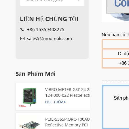
LIÊN HỆ CHÚNG TÔI
+86 15359408275
Nếu bạn có t
sales5@mooreplc.com
Di đ
+86 
Sản Phẩm Mới
------------------
VIBRO METER GSI124 244-
124-000-022 Piezoelectric
Sản ph
Pressure Transducer
ĐỌC THÊM
PCIE-5565PIORC-100A00
Reflective Memory PCI