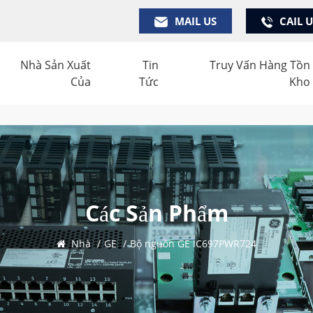
MAIL US
CAIL 
Nhà Sản Xuất
Tin
Truy Vấn Hàng Tồn
Của
Tức
Kho
Các Sản Phẩm
Nhà
/
GE
/
Bộ nguồn GE IC697PWR724