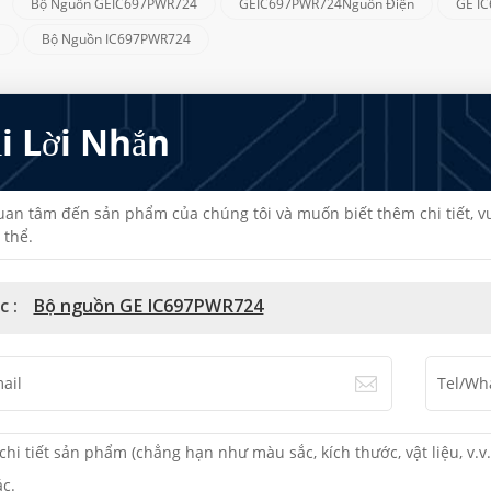
Bộ Nguồn GEIC697PWR724
GEIC697PWR724Nguồn Điện
GE I
:
4
Bộ Nguồn IC697PWR724
ại Lời Nhắn
an tâm đến sản phẩm của chúng tôi và muốn biết thêm chi tiết, vui 
 thể.
c :
Bộ nguồn GE IC697PWR724