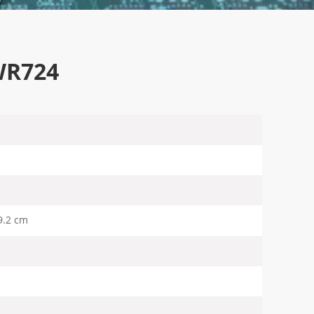
WR724
9.2 cm