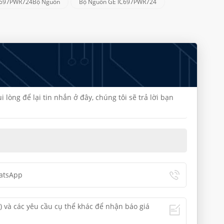
C697PWR724Bộ Nguồn
Bộ Nguồn GE IC697PWR724
lòng để lại tin nhắn ở đây, chúng tôi sẽ trả lời bạn