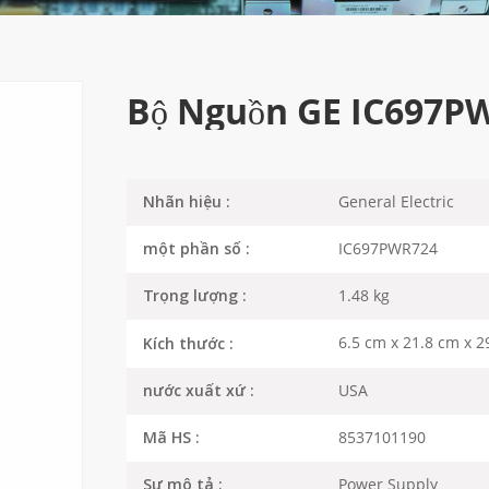
Bộ Nguồn GE IC697P
General Electric
Nhãn hiệu :
IC697PWR724
một phần số :
1.48 kg
Trọng lượng :
6.5 cm x 21.8 cm x 2
Kích thước :
USA
nước xuất xứ :
8537101190
Mã HS :
Power Supply
Sự mô tả :