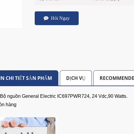
Hỏi Ngay
N CHI TIẾT SẢN PHẨM
DỊCH VỤ
RECOMMENDE
:Bộ nguồn General Electric IC697PWR724, 24 Vdc,90 Watts.
Còn hàng