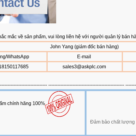
hắc mắc về sản phẩm, vui lòng liên hệ với người quản lý bán 
John Yang (giám đốc bán hàng)
ộng/WhatsApp
E-mail
18150117685
sales3@askplc.com
-------------------------------- -------------------------------------------------- ------
ẩm chính hãng 100%
Đảm bảo chất lượng 