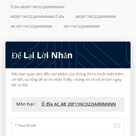
Ổ Đĩa AB20F11NC022JA0NNNNNAC
AB20F11NC022JA0NNNNNACỔ Đĩa
AB20F11NC022JA0NNNNN
AB 20F11NC022JA0NNNNN
20F11NC022JA0NNNNN
Để Lại Lời Nhắn
Nếu bạn quan tâm đến sản phẩm của chúng tôi và muốn biết thêm
chi tiết, vui lòng để lại tin nhắn ở đây, chúng tôi sẽ trả lời bạn ngay
khi có thể.
Môn học :
Ổ đĩa AC AB 20F11NC022JA0NNNNN