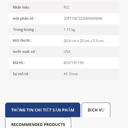
PLC
Nhãn hiệu :
20F11NC022JA0NNNNN
một phần số :
1.15 kg
Trọng lượng :
20.9 cm x 25 cm x 5.3 cm
Kích thước :
USA
nước xuất xứ :
8537101190
Mã HS :
AC Drive
Sự mô tả :
THÔNG TIN CHI TIẾT SẢN PHẨM
DỊCH VỤ
RECOMMENDED PRODUCTS