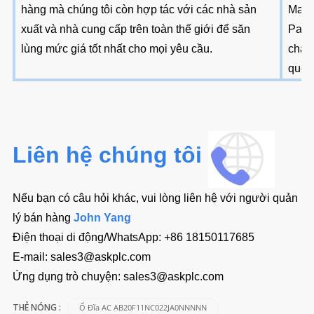
hàng mà chúng tôi còn hợp tác với các nhà sản
Mast
xuất và nhà cung cấp trên toàn thế giới để săn
PayPa
lùng mức giá tốt nhất cho mọi yêu cầu.
chẳn
quốc
Liên hệ chúng tôi
Nếu bạn có câu hỏi khác, vui lòng liên hệ với người quản
lý bán hàng
John Yang
Điện thoại di động/WhatsApp:
+86 18150117685
E-mail:
sales3@askplc.com
Ứng dụng trò chuyện:
sales3@askplc.com
Ổ Đĩa AC AB20F11NC022JA0NNNNN
THẺ NÓNG :