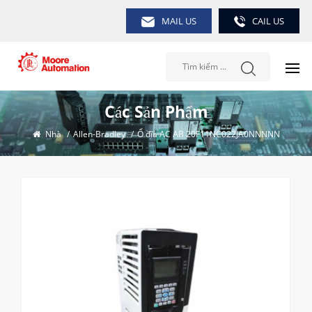
MAIL US
CAIL US
Các Sản Phẩm
Nhà
/
Allen-Bradley
/
Ổ đĩa AC AB 20F11NC022JA0NNNNN