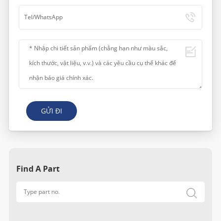
GỬI ĐI
Find A Part