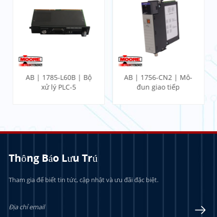
AB | 1785-L60B | Bộ
AB | 1756-CN2 | Mô-
xử lý PLC-5
đun giao tiếp
ControlLogix
Thông Báo Lưu Trú
Tham gia để biết tin tức, cập nhật và ưu đãi đặc biệt.
TÌM HIỂU THÊM
TÌM HIỂU THÊM