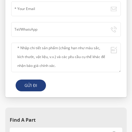
GỬI ĐI
Find A Part