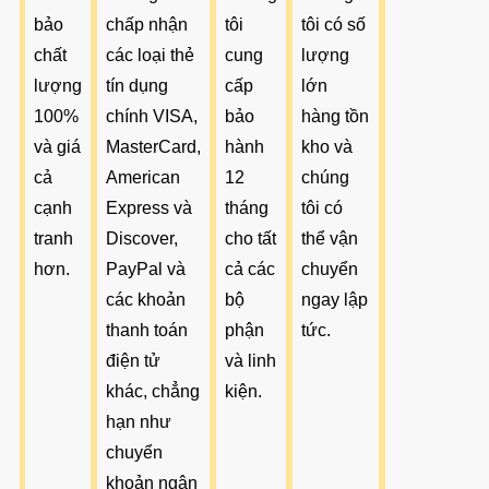
bảo
chấp nhận
tôi
tôi có số
chất
các loại thẻ
cung
lượng
lượng
tín dụng
cấp
lớn
100%
chính VISA,
bảo
hàng tồn
và giá
MasterCard,
hành
kho và
cả
American
12
chúng
cạnh
Express và
tháng
tôi có
tranh
Discover,
cho tất
thể vận
hơn.
PayPal và
cả các
chuyển
các khoản
bộ
ngay lập
thanh toán
phận
tức.
điện tử
và linh
khác, chẳng
kiện.
hạn như
chuyển
khoản ngân