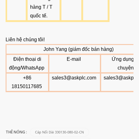
hàng T / T
quốc tế
.
Liên hệ chúng tôi!
John Yang (giám đốc bán hàng)
Điện thoại di
E-mail
Ứng dụng tr
động/WhatsApp
chuyện
+86
sales3@askplc.com
sales3@askplc
18150117685
Cáp Nối Dài 330130-080-02-CN
THẺ NÓNG :