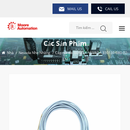
MAIL US
CAIL US
Các Sản Phẩm
Nhà
/
Nevada Nhẹ Nhàng
/
Cáp nối dài BENTLY NEVADA 330130-080-02-
CN