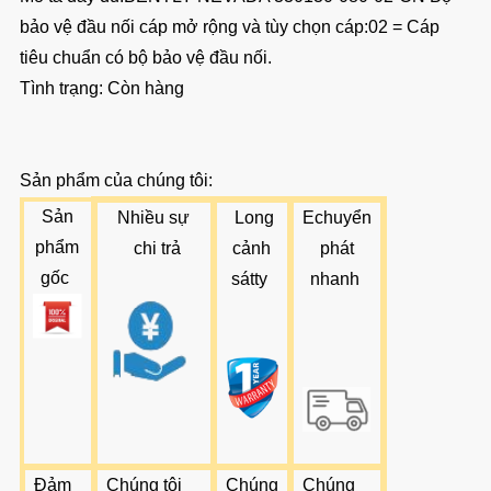
bảo vệ đầu nối cáp mở rộng và tùy chọn cáp:02 = Cáp
tiêu chuẩn có bộ bảo vệ đầu nối.
Tình trạng: Còn hàng
Sản phẩm của chúng tôi:
Sản
Nhiều
sự
L
ong
E
chuyển
phẩm
chi trả
cảnh
phát
gốc
sát
ty
nhanh
Đảm
Chúng tôi
Chúng
Chúng