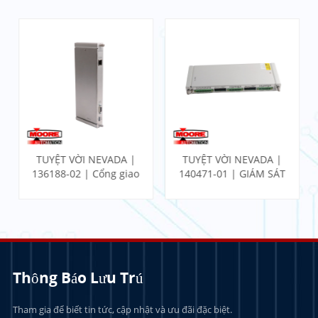
TUYỆT VỜI NEVADA |
TUYỆT VỜI NEVADA |
136188-02 | Cổng giao
140471-01 | GIÁM SÁT
tiếp Ethernet I/O
ĐỘNG LỰC
Module
PROXIMITOR W/ KẾT
THÚC NỘI BỘ
Thông Báo Lưu Trú
Tham gia để biết tin tức, cập nhật và ưu đãi đặc biệt.