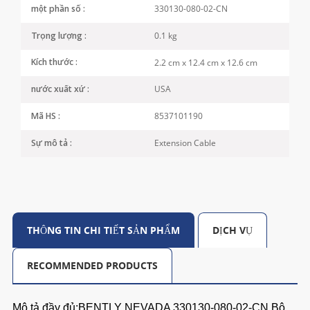
330130-080-02-CN
một phần số :
0.1 kg
Trọng lượng :
2.2 cm x 12.4 cm x 12.6 cm
Kích thước :
USA
nước xuất xứ :
8537101190
Mã HS :
Extension Cable
Sự mô tả :
THÔNG TIN CHI TIẾT SẢN PHẨM
DỊCH VỤ
RECOMMENDED PRODUCTS
Mô tả đầy đủ:BENTLY NEVADA 330130-080-02-CN Bộ