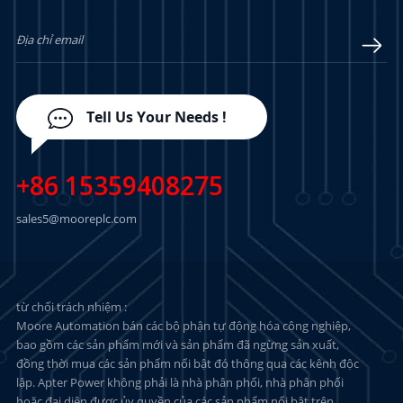
TÌM HIỂU THÊM
TÌM HIỂU THÊM
Tell Us Your Needs !
+86 15359408275
sales5@mooreplc.com
từ chối trách nhiệm :
Moore Automation bán các bộ phận tự động hóa công nghiệp,
bao gồm các sản phẩm mới và sản phẩm đã ngừng sản xuất,
đồng thời mua các sản phẩm nổi bật đó thông qua các kênh độc
lập. Apter Power không phải là nhà phân phối, nhà phân phối
hoặc đại diện được ủy quyền của các sản phẩm nổi bật trên