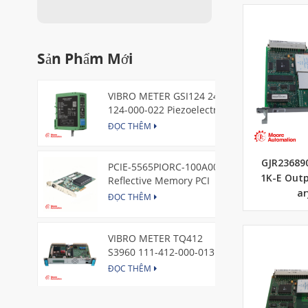
Sản Phẩm Mới
VIBRO METER GSI124 244-
124-000-022 Piezoelectric
Pressure Transducer
ĐỌC THÊM
GJR23689
PCIE-5565PIORC-100A00
1K-E Out
Reflective Memory PCI
Express Node Card /GE
ar
ĐỌC THÊM
VIBRO METER TQ412
S3960 111-412-000-013
Reverse Mount
ĐỌC THÊM