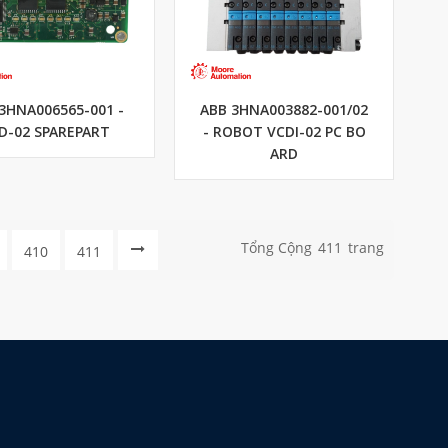
3HNA006565-001 -
ABB 3HNA003882-001/02
D-02 SPAREPART
- ROBOT VCDI-02 PC BO
ARD
Tổng Cộng
411
Trang
410
411