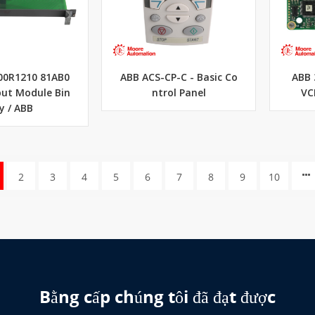
00R1210 81AB0
ABB ACS-CP-C - Basic Co
ABB 
put Module Bin
ntrol Panel
VC
y / ABB
2
3
4
5
6
7
8
9
10
Bằng cấp chúng tôi đã đạt được