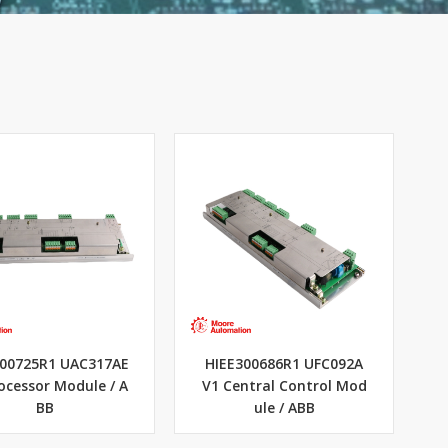
300725R1 UAC317AE
HIEE300686R1 UFC092A
ocessor Module / A
V1 Central Control Mod
BB
ule / ABB