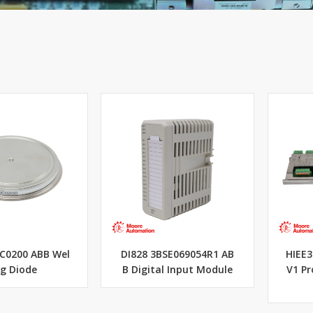
C0200 ABB Wel
DI828 3BSE069054R1 AB
HIEE
ng Diode
B Digital Input Module
V1 Pr