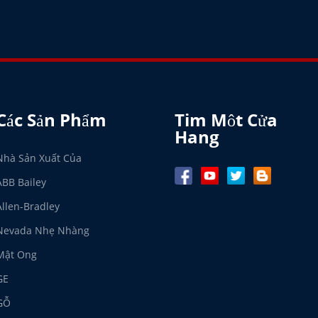
Các Sản Phẩm
Tim Môt Cửa
Hang
Nhà Sản Xuất Của
ABB Bailey
Allen-Bradley
Nevada Nhẹ Nhàng
Mật Ong
GE
GỖ