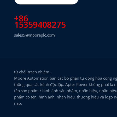
Measurement System
21000-28-05-15-027-01-02
Proximity Probe Housing
+86
Assembly / Bently Nevada
ĐỌC THÊM
15359408275
sales5@mooreplc.com
ACS355-03E-05A6-4 ABB
Drive
ĐỌC THÊM
VIBRO METER TQ403 111-
403-000-012 Proximity
từ chối trách nhiệm :
Measurement System
ĐỌC THÊM
Moore Automation bán các bộ phận tự động hóa công ng
thông qua các kênh độc lập. Apter Power không phải là n
tên sản phẩm / hình ảnh sản phẩm, nhãn hiệu, nhãn hiệu 
24701-28-05-00-038-04-02
Proximity Probe Housing
phẩm có tên, hình ảnh, nhãn hiệu, thương hiệu và logo 
Assembly / Bently Nevada
ĐỌC THÊM
nào.