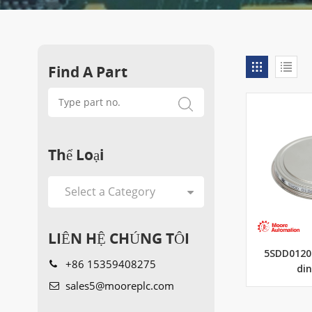
Find A Part
Thể Loại
LIÊN HỆ CHÚNG TÔI
5SDD0120
+86 15359408275
di
sales5@mooreplc.com