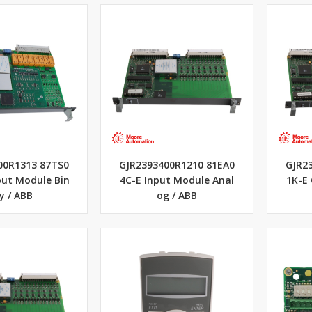
00R1313 87TS0
GJR2393400R1210 81EA0
GJR2
put Module Bin
4C-E Input Module Anal
1K-E
y / ABB
og / ABB