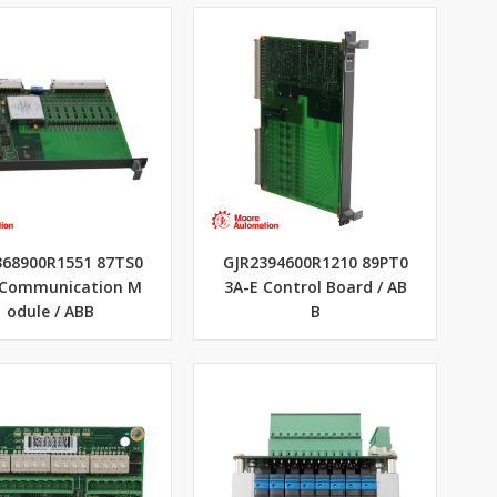
368900R1551 87TS0
GJR2394600R1210 89PT0
 Communication M
3A-E Control Board / AB
odule / ABB
B