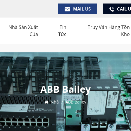
MAIL US
CAIL 
Nhà Sản Xuất
Tin
Truy Vấn Hàng Tồn
Của
Tức
Kho
ABB Bailey
Nhà
/
ABB Bailey