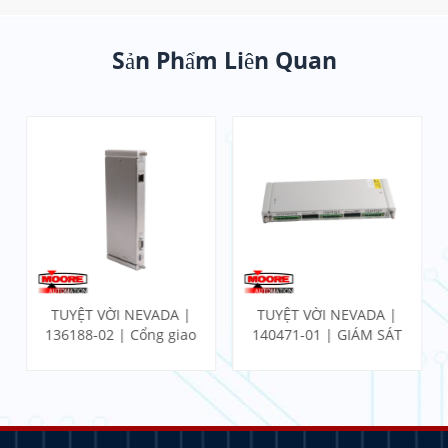
Sản Phẩm Liên Quan
TUYỆT VỜI NEVADA |
TUYỆT VỜI NEVADA |
136188-02 | Cổng giao
140471-01 | GIÁM SÁT
tiếp Ethernet I/O
ĐỘNG LỰC
Module
PROXIMITOR W/ KẾT
THÚC NỘI BỘ