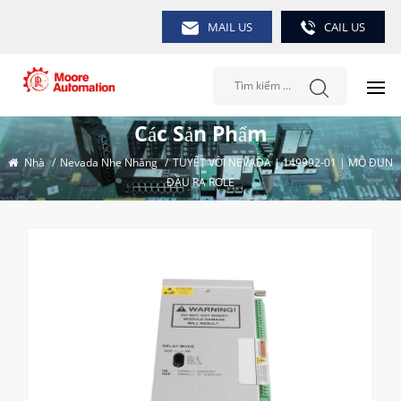
MAIL US
CAIL US
Các Sản Phẩm
Nhà
/
Nevada Nhẹ Nhàng
/
TUYỆT VỜI NEVADA | 149992-01 | MÔ ĐUN
ĐẦU RA RƠLE