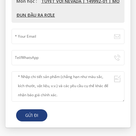
Môn học :
TUYỆT VỜI NEVADA | 149992-01 | MÔ
ĐUN ĐẦU RA RƠLE
GỬI ĐI