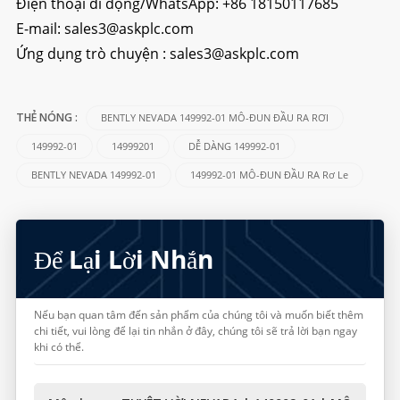
Điện thoại di động/WhatsApp:
+86 18150117685
E-mail:
sales3@askplc.com
Ứng dụng trò chuyện :
sales3@askplc.com
BENTLY NEVADA 149992-01 MÔ-ĐUN ĐẦU RA RƠI
THẺ NÓNG :
149992-01
14999201
DỄ DÀNG 149992-01
BENTLY NEVADA 149992-01
149992-01 MÔ-ĐUN ĐẦU RA Rơ Le
Để Lại Lời Nhắn
Nếu bạn quan tâm đến sản phẩm của chúng tôi và muốn biết thêm
chi tiết, vui lòng để lại tin nhắn ở đây, chúng tôi sẽ trả lời bạn ngay
khi có thể.