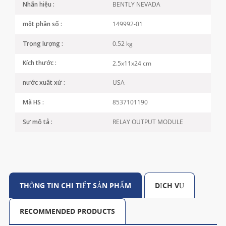
BENTLY NEVADA
Nhãn hiệu :
149992-01
một phần số :
0.52 kg
Trọng lượng :
2.5x11x24 cm
Kích thước :
USA
nước xuất xứ :
8537101190
Mã HS :
RELAY OUTPUT MODULE
Sự mô tả :
THÔNG TIN CHI TIẾT SẢN PHẨM
DỊCH VỤ
RECOMMENDED PRODUCTS