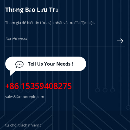
Thông Báo Lưu Trú
Tham gia để biết tin tức, cập nhật và ưu đãi đặc biệt.
TÌM HIỂU THÊM
TÌM HIỂU THÊM
Tell Us Your Needs !
+86 15359408275
sales5@mooreplc.com
từ chối trách nhiệm :