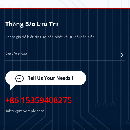
Thông Báo Lưu Trú
Tham gia để biết tin tức, cập nhật và ưu đãi đặc biệt.
TÌM HIỂU THÊM
TÌM HIỂU THÊM
Tell Us Your Needs !
+86 15359408275
sales5@mooreplc.com