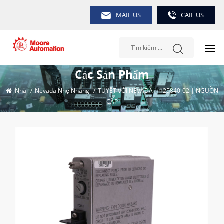
MAIL US
CAIL US
Các Sản Phẩm
Nhà
/
Nevada Nhẹ Nhàng
/
TUYỆT VỜI NEVADA | 125840-02 | NGUỒN
CẤP