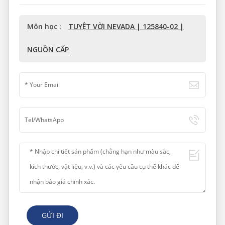
Môn học :
TUYỆT VỜI NEVADA | 125840-02 |
NGUỒN CẤP
GỬI ĐI