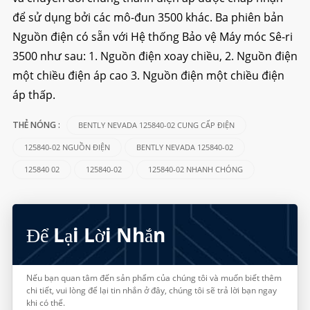
để sử dụng bởi các mô-đun 3500 khác. Ba phiên bản
Nguồn điện có sẵn với Hệ thống Bảo vệ Máy móc Sê-ri
3500 như sau: 1. Nguồn điện xoay chiều, 2. Nguồn điện
một chiều điện áp cao 3. Nguồn điện một chiều điện
áp thấp.
BENTLY NEVADA 125840-02 CUNG CẤP ĐIỆN
THẺ NÓNG :
125840-02 NGUỒN ĐIỆN
BENTLY NEVADA 125840-02
125840 02
125840-02
125840-02 NHANH CHÓNG
Để Lại Lời Nhắn
Nếu bạn quan tâm đến sản phẩm của chúng tôi và muốn biết thêm
chi tiết, vui lòng để lại tin nhắn ở đây, chúng tôi sẽ trả lời bạn ngay
khi có thể.