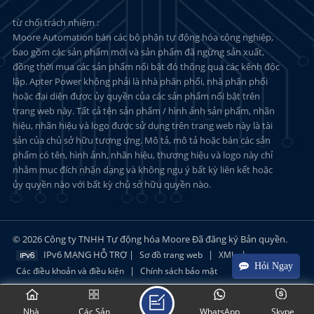
từ chối trách nhiệm :
Moore Automation bán các bộ phận tự động hóa công nghiệp,
bao gồm các sản phẩm mới và sản phẩm đã ngừng sản xuất,
đồng thời mua các sản phẩm nổi bật đó thông qua các kênh độc
lập. Apter Power không phải là nhà phân phối, nhà phân phối
hoặc đại diện được ủy quyền của các sản phẩm nổi bật trên
trang web này. Tất cả tên sản phẩm / hình ảnh sản phẩm, nhãn
hiệu, nhãn hiệu và logo được sử dụng trên trang web này là tài
sản của chủ sở hữu tương ứng. Mô tả, mô tả hoặc bán các sản
phẩm có tên, hình ảnh, nhãn hiệu, thương hiệu và logo này chỉ
nhằm mục đích nhận dạng và không ngụ ý bất kỳ liên kết hoặc
ủy quyền nào với bất kỳ chủ sở hữu quyền nào.
© 2026 Công ty TNHH Tự động hóa Moore Đã đăng ký Bản quyền.
IPv6 MẠNG HỖ TRỢ |
|
|
Sơ đồ trang web
XML
Hỏi Ngay
|
Các điều khoản và điều kiện
Chính sách bảo mật
Nhà
Các Sản
WhatsApp
Skype