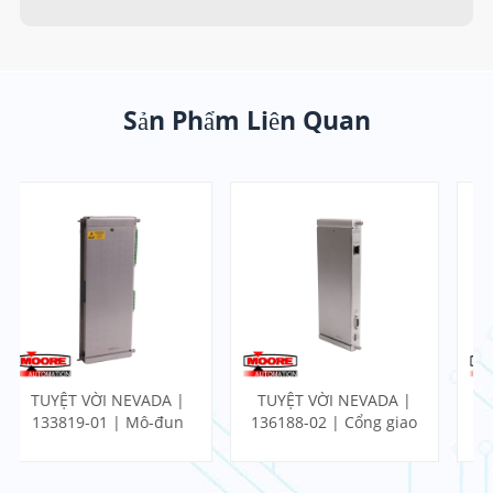
Sản Phẩm Liên Quan
TUYỆT VỜI NEVADA |
TUYỆT VỜI NEVADA |
136188-02 | Cổng giao
140471-01 | GIÁM SÁT
tiếp Ethernet I/O
ĐỘNG LỰC
Module
PROXIMITOR W/ KẾT
THÚC NỘI BỘ