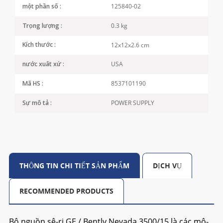
125840-02
một phần số :
0.3 kg
Trọng lượng :
12x12x2.6 cm
Kích thước :
USA
nước xuất xứ :
8537101190
Mã HS :
POWER SUPPLY
Sự mô tả :
THÔNG TIN CHI TIẾT SẢN PHẨM
DỊCH VỤ
RECOMMENDED PRODUCTS
Bộ nguồn sê-ri GE / Bently Nevada 3500/15 là các mô-