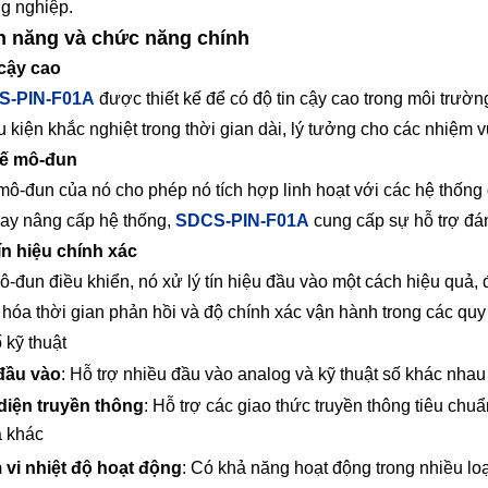
g nghiệp.
h năng và chức năng chính
 cậy cao
S-PIN-F01A
được thiết kế để có độ tin cậy cao trong môi trườ
u kiện khắc nghiệt trong thời gian dài, lý tưởng cho các nhiệm 
kế mô-đun
 mô-đun của nó cho phép nó tích hợp linh hoạt với các hệ thốn
hay nâng cấp hệ thống,
SDCS-PIN-F01A
cung cấp sự hỗ trợ đán
tín hiệu chính xác
-đun điều khiển, nó xử lý tín hiệu đầu vào một cách hiệu quả, 
u hóa thời gian phản hồi và độ chính xác vận hành trong các quy
 kỹ thuật
đầu vào
: Hỗ trợ nhiều đầu vào analog và kỹ thuật số khác nhau
diện truyền thông
: Hỗ trợ các giao thức truyền thông tiêu chu
a khác
vi nhiệt độ hoạt động
: Có khả năng hoạt động trong nhiều lo