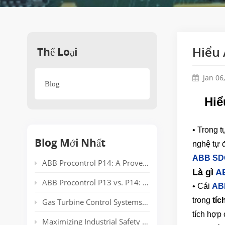
Thể Loại
Hiểu 
Jan 06
Blog
Hiể
• Trong t
Blog Mới Nhất
nghệ tự 
ABB SD
ABB Procontrol P14: A Proven Power Plant Automation System Supporting Reliable Generation for Decades
Là gì
A
ABB Procontrol P13 vs. P14: Technical Comparison and Spare Parts Guide
• Cái
AB
trong
tíc
Gas Turbine Control Systems: Common Automation Platforms and Spare Parts Used in Power Generation
tích hợp 
Maximizing Industrial Safety and Connectivity with the HIMA HIMatrix Series