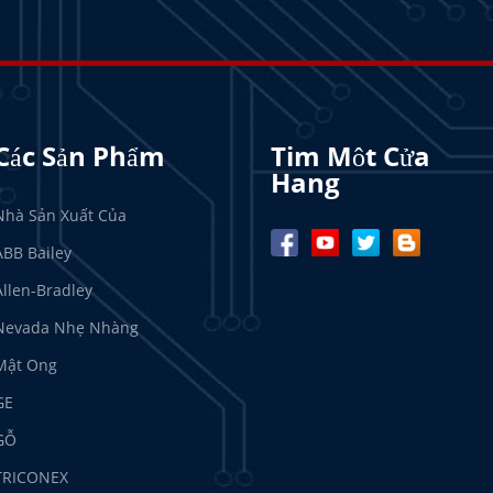
Các Sản Phẩm
Tim Môt Cửa
Hang
Nhà Sản Xuất Của
ABB Bailey
Allen-Bradley
Nevada Nhẹ Nhàng
Mật Ong
GE
GỖ
TRICONEX