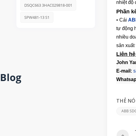
nhiệt độ 
DSQC663 3HAC029818-001
Phần kế
SPW481-13 S1
• Cái
AB
tự động 
nhiều do
sản xuất
Liên hệ
John Ya
E-mail:
s
Blog
N
Whatsa
THẺ NÓ
ABB SD