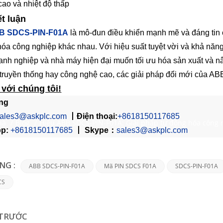
cao và nhiệt độ thấp
t luận
B SDCS-PIN-F01A
là mô-đun điều khiển mạnh mẽ và đáng tin c
hóa công nghiệp khác nhau. Với hiệu suất tuyệt vời và khả năng
anh nghiệp và nhà máy hiện đại muốn tối ưu hóa sản xuất và 
 truyền thống hay công nghệ cao, các giải pháp đổi mới của ABB 
 với chúng tôi!
ng
ales3@askplc.co
m
丨
Điện thoại:
+8618150117685
hà
/
Blog
/
Hiểu ABB SDCS-PIN-F01A: Giải pháp tự động hóa công 
pp:
+8618150117685
丨
Skype
：
sales3@askplc.com
ABB SDCS-PIN-F01A
Mã PIN SDCS F01A
SDCS-PIN-F01A
NG :
CS
TRƯỚC