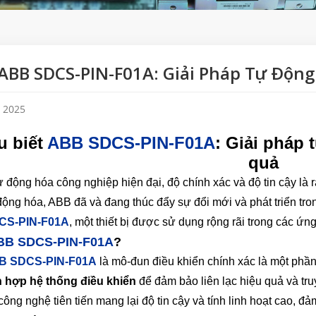
ABB SDCS-PIN-F01A: Giải Pháp Tự Độn
, 2025
u biết
ABB SDCS-PIN-F01A
: Giải pháp
quả
ự động hóa công nghiệp hiện đại, độ chính xác và độ tin cậy là 
động hóa, ABB đã và đang thúc đẩy sự đổi mới và phát triển tr
CS-PIN-F01A
, một thiết bị được sử dụng rộng rãi trong các ứ
BB SDCS-PIN-F01A
?
B SDCS-PIN-F01A
là mô-đun điều khiển chính xác là một ph
h hợp hệ thống điều khiển
để đảm bảo liên lạc hiệu quả và truy
công nghệ tiên tiến mang lại độ tin cậy và tính linh hoạt cao, 