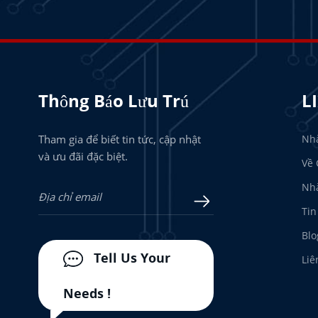
Thông Báo Lưu Trú
L
Tham gia để biết tin tức, cập nhật
Nh
và ưu đãi đặc biệt.
Về 
Nhà
Tin
Blo
Tell Us Your
Liê
Needs !