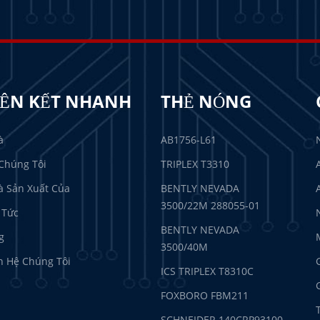
IÊN KẾT NHANH
THẺ NÓNG
à
AB1756-L61
Chúng Tôi
TRIPLEX T3310
 Sản Xuất Của
BENTLY NEVADA
3500/22M 288055-01
 Tức
BENTLY NEVADA
g
3500/40M
n Hệ Chúng Tôi
ICS TRIPLEX T8310C
FOXBORO FBM211
SCHNEIDER 140CRP93100