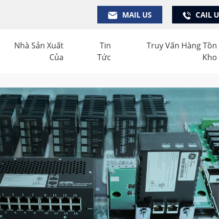
MAIL US
CAIL 
Nhà Sản Xuất
Tin
Truy Vấn Hàng Tồn
Của
Tức
Kho