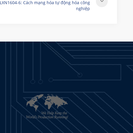
LXN1604-6: Cách mạng hóa tự động hóa công
nghiệp