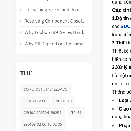
dụng côn
Unleashing Speed and Precision: The Power of ABB’s AC 800PEC Control System
Các tín
1.
Độ tin
Resolving Component Obsolescence in ICS Triplex Trusted® T8000 Series Safety Systems
các
SDC
Why Foxboro I/A Series Hardware Still Dominates Long-Life Process Plants
trong điề
2.
Thiết 
Why All Depend on the Same Safety Platform: Triconex
Thiết kế
hiện có 
3.
Xử lý 
THẺ
Là một mô
đó tối ư
CC-PUIO31 51454220-176
Thông số
Loại 
330180-12-00
16710-13
Giao 
CI840A 3BSE041882R1
T9451
động hó
330103-02-06-10-02-05
Phạm 