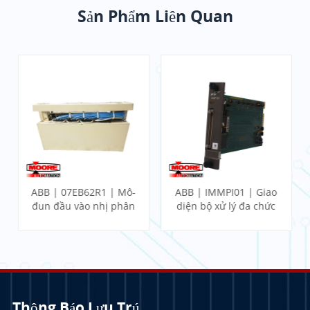
Sản Phẩm Liên Quan
ABB | 07EB62R1 | Mô-
ABB | IMMPI01 | Giao
đun đầu vào nhị phân
diện bộ xử lý đa chức
nhanh
năng
Thông Báo Lưu Trú