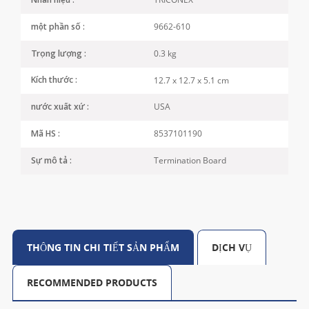
Nhãn hiệu :
9662-610
một phần số :
0.3 kg
Trọng lượng :
12.7 x 12.7 x 5.1 cm
Kích thước :
USA
nước xuất xứ :
8537101190
Mã HS :
Termination Board
Sự mô tả :
THÔNG TIN CHI TIẾT SẢN PHẨM
DỊCH VỤ
RECOMMENDED PRODUCTS