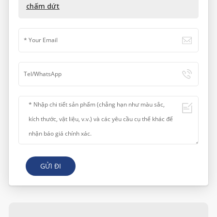
chấm dứt
GỬI ĐI