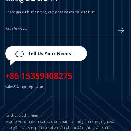
Tham gia để biết tin tức, cập nhật và ưu đãi đặc biệt.
TÌM HIỂU THÊM
TÌM HIỂU THÊM
Tell Us Your Needs !
+86 15359408275
sales5@mooreplc.com
từ chối trách nhiệm :
Moore Automation bán các bộ phận tự động hóa công nghiệp,
bao gồm các sản phẩm mới và sản phẩm đã ngừng sản xuất,