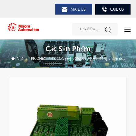
MAIL US
CAIL US
Các Sản Phẩm
Nhà
/
TRICONEX
/
TRICONEX | 9662-610 | Hội đồng chấm dứt