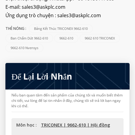
E-mail:
sales3@askplc.com
Ứng dụng trò chuyện :
sales3@askplc.com
Bảng Kết Thúc TRICONEX 9662-610
THẺ NÓNG :
Ban Chấm Dứt 9662-610
9662-610
9662 610 TRICONEX
9662-610 Nvensys
Để Lại Lời Nhắn
Nếu bạn quan tâm đến sản phẩm của chúng tôi và muốn biết thêm
chi tiết, vui lòng để lại tin nhắn ở đây, chúng tôi sẽ trả lời bạn ngay
khi có thể.
Môn học :
TRICONEX | 9662-610 | Hội đồng