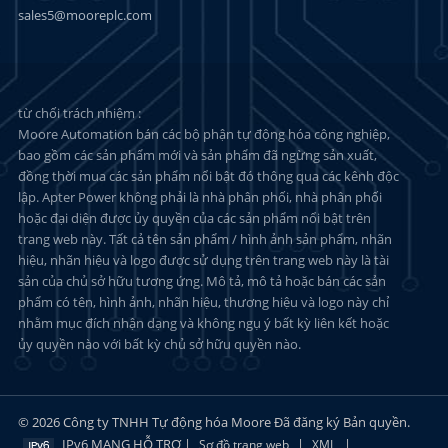
sales5@mooreplc.com
từ chối trách nhiệm :
Moore Automation bán các bộ phận tự động hóa công nghiệp,
bao gồm các sản phẩm mới và sản phẩm đã ngừng sản xuất,
đồng thời mua các sản phẩm nổi bật đó thông qua các kênh độc
lập. Apter Power không phải là nhà phân phối, nhà phân phối
hoặc đại diện được ủy quyền của các sản phẩm nổi bật trên
trang web này. Tất cả tên sản phẩm / hình ảnh sản phẩm, nhãn
hiệu, nhãn hiệu và logo được sử dụng trên trang web này là tài
sản của chủ sở hữu tương ứng. Mô tả, mô tả hoặc bán các sản
phẩm có tên, hình ảnh, nhãn hiệu, thương hiệu và logo này chỉ
nhằm mục đích nhận dạng và không ngụ ý bất kỳ liên kết hoặc
ủy quyền nào với bất kỳ chủ sở hữu quyền nào.
© 2026 Công ty TNHH Tự động hóa Moore Đã đăng ký Bản quyền.
IPv6 MẠNG HỖ TRỢ |
|
|
Sơ đồ trang web
XML