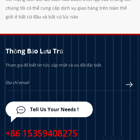
chúng tôi có thể cung cấp dịch vụ giao hàng trên toàn thế
giới ở bất cứ đâu và bất cứ lúc nào
Thông Báo Lưu Trú
Tham gia để biết tin tức, cập nhật và ưu đãi đặc biệt.
Tell Us Your Needs !
+86 15359408275