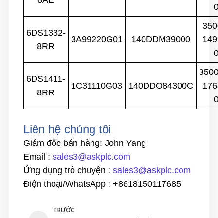
8AE
350
6DS1332-
3A99220G01
140DDM39000
149
8RR
350
6DS1411-
1C31110G03
140DDO84300C
176
8RR
Liên hệ chúng tôi
Giám đốc bán hàng: John Yang
Email :
sales3@askplc.com
Ứng dụng trò chuyện :
sales3@askplc.com
Điện thoại/WhatsApp :
+8618150117685
TRƯỚC