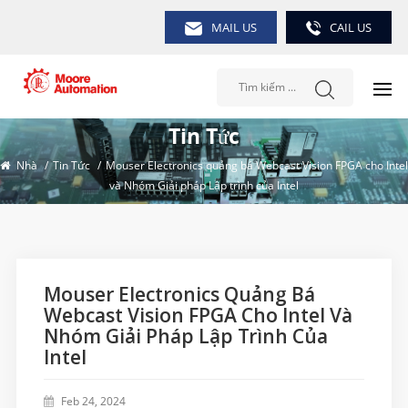
MAIL US
CAIL US
Tin Tức
Nhà
/
Tin Tức
/
Mouser Electronics quảng bá Webcast Vision FPGA cho Intel
và Nhóm Giải pháp Lập trình của Intel
Mouser Electronics Quảng Bá
Webcast Vision FPGA Cho Intel Và
Nhóm Giải Pháp Lập Trình Của
Intel
Feb 24, 2024