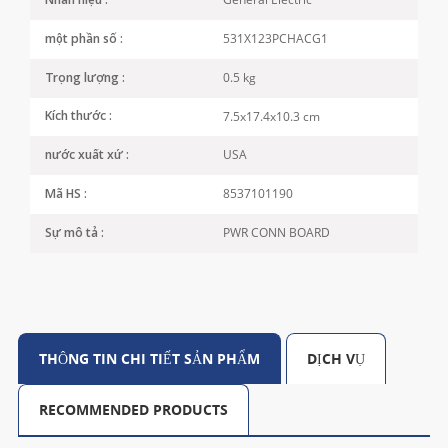
Nhãn hiệu :
531X123PCHACG1
một phần số :
0.5 kg
Trọng lượng :
7.5x17.4x10.3 cm
Kích thước :
USA
nước xuất xứ :
8537101190
Mã HS :
PWR CONN BOARD
Sự mô tả :
THÔNG TIN CHI TIẾT SẢN PHẨM
DỊCH VỤ
RECOMMENDED PRODUCTS