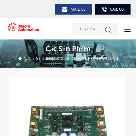
MAIL US
CAIL US
Các Sản Phẩm
Nhà
/
GE
/
GE | 531X123PCHACG1 | BAN PWR CONN