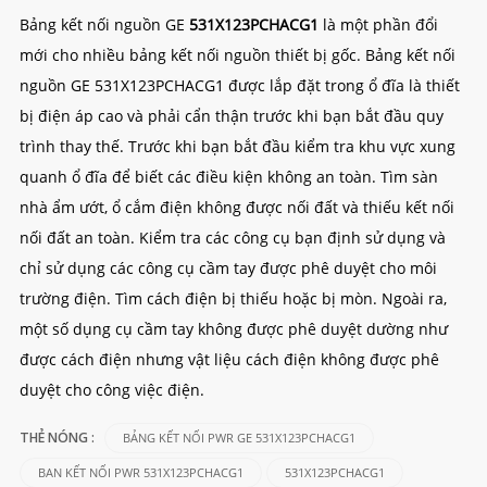
Bảng kết nối nguồn GE
531X123PCHACG1
là một phần đổi
mới cho nhiều bảng kết nối nguồn thiết bị gốc.
Bảng kết nối
nguồn GE 531X123PCHACG1 được lắp đặt trong ổ đĩa là thiết
bị điện áp cao và phải cẩn thận trước khi bạn bắt đầu quy
trình thay thế. Trước khi bạn bắt đầu kiểm tra khu vực xung
quanh ổ đĩa để biết các điều kiện không an toàn. Tìm sàn
nhà ẩm ướt, ổ cắm điện không được nối đất và thiếu kết nối
nối đất an toàn. Kiểm tra các công cụ bạn định sử dụng và
chỉ sử dụng các công cụ cầm tay được phê duyệt cho môi
trường điện. Tìm cách điện bị thiếu hoặc bị mòn. Ngoài ra,
một số dụng cụ cầm tay không được phê duyệt dường như
được cách điện nhưng vật liệu cách điện không được phê
duyệt cho công việc điện.
BẢNG KẾT NỐI PWR GE 531X123PCHACG1
THẺ NÓNG :
BAN KẾT NỐI PWR 531X123PCHACG1
531X123PCHACG1