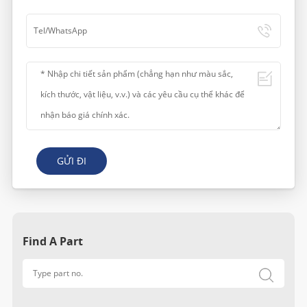
GỬI ĐI
Find A Part