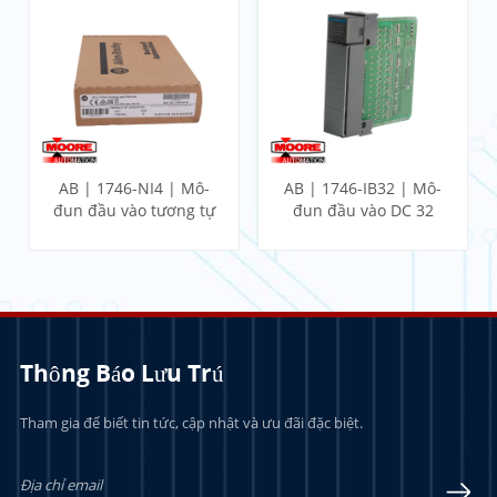
AB | 1746-NI4 | Mô-
AB | 1746-IB32 | Mô-
đun đầu vào tương tự
đun đầu vào DC 32
4 điểm SLC
điểm SLC
Thông Báo Lưu Trú
Tham gia để biết tin tức, cập nhật và ưu đãi đặc biệt.
TÌM HIỂU THÊM
TÌM HIỂU THÊM