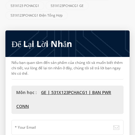
531X123 PCHACG1
531X123PCHACG1 GE
531X123PCHACG1 Điện Tổng Hợp
Để Lại Lời Nhắn
Nếu bạn quan tâm đến sản phẩm của chúng tôi và muốn biết thêm
chi tiết, vui lòng để lại tin nhắn ở đây, chúng tôi sẽ trả lời bạn ngay
khi có thể.
Môn học :
GE | 531X123PCHACG1 | BAN PWR
CONN