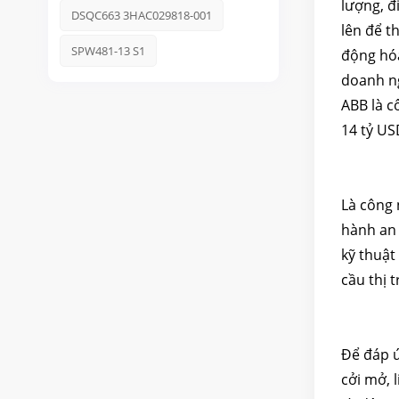
lượng, đ
DSQC663 3HAC029818-001
lên để t
SPW481-13 S1
động hóa
doanh ng
ABB là c
14 tỷ US
Là công 
hành an 
kỹ thuật
cầu thị 
Để đáp ứ
cởi mở, 