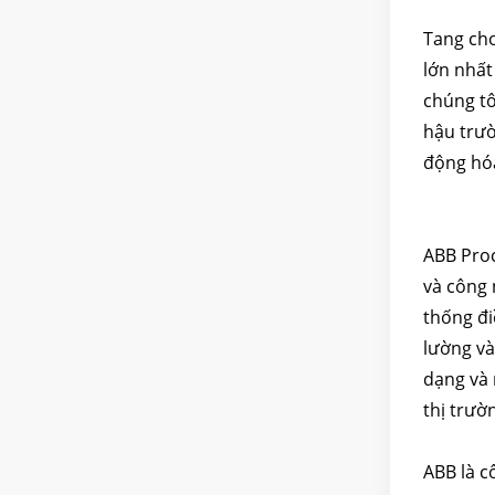
Tang cho
lớn nhất
chúng tô
hậu trư
động hóa
ABB Proc
và công 
thống đi
lường và
dạng và 
thị trườ
ABB là c