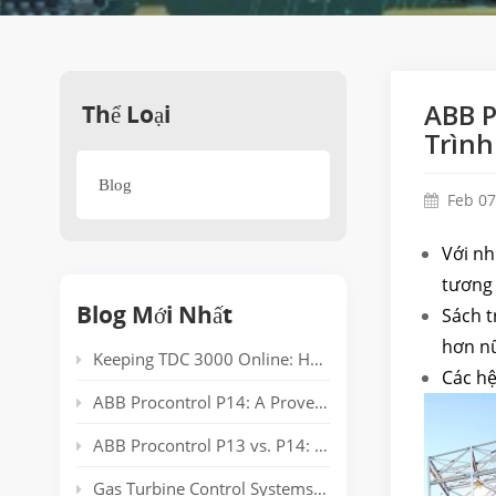
Thể Loại
ABB P
Trình
Blog
Feb 07
Với nh
tương 
Blog Mới Nhất
Sách t
hơn nữ
Keeping TDC 3000 Online: Honeywell EPLCG Gateway Compatibility, Specifications and Spare Parts
Các hệ
ABB Procontrol P14: A Proven Power Plant Automation System Supporting Reliable Generation for Decades
ABB Procontrol P13 vs. P14: Technical Comparison and Spare Parts Guide
Gas Turbine Control Systems: Common Automation Platforms and Spare Parts Used in Power Generation