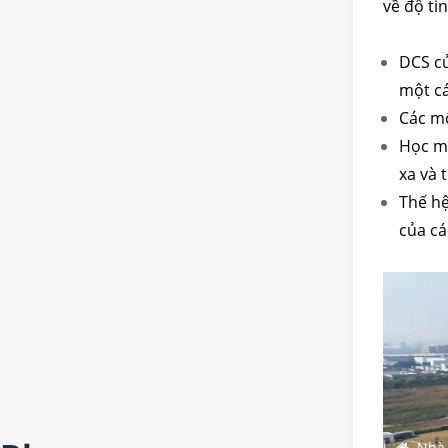
về độ ti
DCS củ
một cá
Các mô
Học má
xa và 
Thế hệ
của cá
Nhà