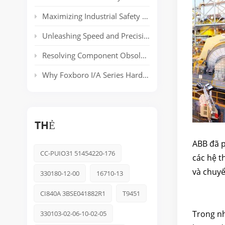
Maximizing Industrial Safety and Connectivity with the HIMA HIMatrix Series
Unleashing Speed and Precision: The Power of ABB’s AC 800PEC Control System
Resolving Component Obsolescence in ICS Triplex Trusted® T8000 Series Safety Systems
Why Foxboro I/A Series Hardware Still Dominates Long-Life Process Plants
THẺ
ABB đã p
CC-PUIO31 51454220-176
các hệ t
và chuyể
330180-12-00
16710-13
CI840A 3BSE041882R1
T9451
Trong nh
330103-02-06-10-02-05