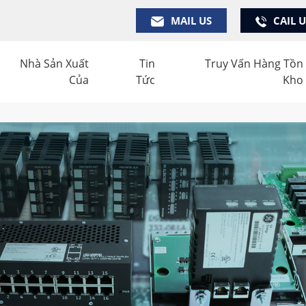
MAIL US
CAIL 
Nhà Sản Xuất
Tin
Truy Vấn Hàng Tồn
Của
Tức
Kho