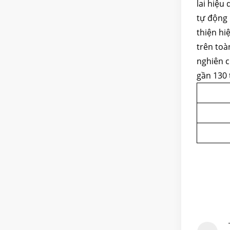
lai hiệu
tự động 
thiện hi
trên toà
nghiên c
gần 130 