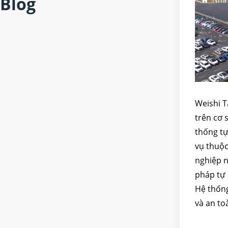
Blog
Weishi T
trên cơ 
thống tự
vụ thuộc
nghiệp n
pháp tự
Hệ thống
và an to