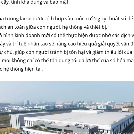
n cậy, tính khả dụng và bảo mật.
a tương lai sẽ được tích hợp vào môi trường kỹ thuật số để
ch an toàn giữa con người, hệ thống và thiết bị.
 hình kinh doanh mới có thể thực hiện được nhờ các dịch 
y và trí tuệ nhân tạo sẽ nâng cao hiệu quả giải quyết vấn đ
tự chủ, giúp con người tránh bị tổn hại và giảm thiểu lỗi của
 mới không chỉ có thể tận dụng tối đa lợi thế của số hóa mà 
c hệ thống hiện tại.
/
Blog
/
ABB phát hành sách trắng DCS, “tiết lộ” tương lai của tự