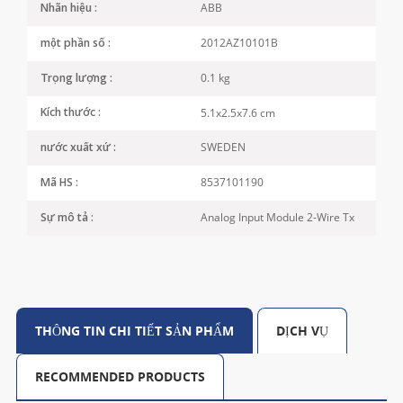
ABB
Nhãn hiệu :
2012AZ10101B
một phần số :
0.1 kg
Trọng lượng :
5.1x2.5x7.6 cm
Kích thước :
SWEDEN
nước xuất xứ :
8537101190
Mã HS :
Analog Input Module 2-Wire Tx
Sự mô tả :
THÔNG TIN CHI TIẾT SẢN PHẨM
DỊCH VỤ
RECOMMENDED PRODUCTS