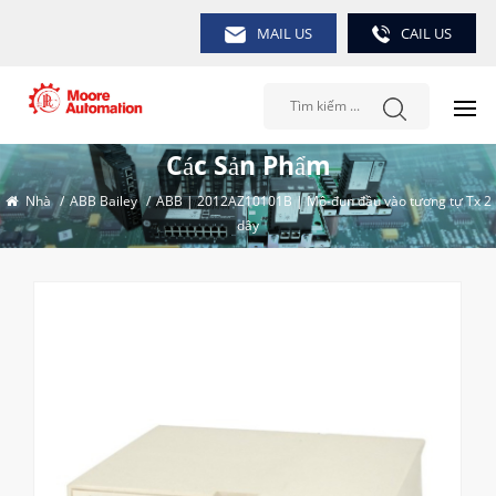
MAIL US
CAIL US
Các Sản Phẩm
Nhà
/
ABB Bailey
/
ABB | 2012AZ10101B | Mô-đun đầu vào tương tự Tx 2
dây