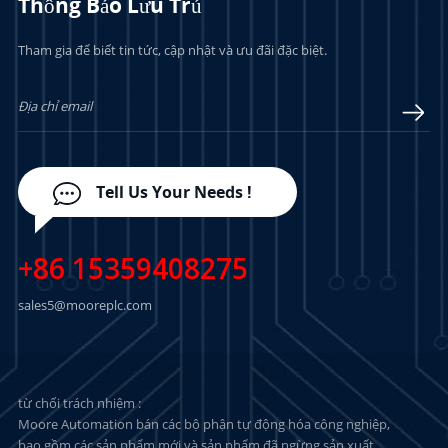
Thông Báo Lưu Trú
Tham gia để biết tin tức, cập nhật và ưu đãi đặc biệt.
TÌM HIỂU THÊM
TÌM HIỂU THÊM
Tell Us Your Needs !
+86 15359408275
sales5@mooreplc.com
từ chối trách nhiệm :
Moore Automation bán các bộ phận tự động hóa công nghiệp,
bao gồm các sản phẩm mới và sản phẩm đã ngừng sản xuất,