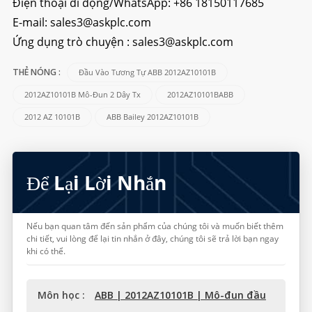
Điện thoại di động/WhatsApp:
+86 18150117685
E-mail:
sales3@askplc.com
Ứng dụng trò chuyện :
sales3@askplc.com
Đầu Vào Tương Tự ABB 2012AZ10101B
THẺ NÓNG :
2012AZ10101B Mô-Đun 2 Dây Tx
2012AZ10101BABB
2012 AZ 10101B
ABB Bailey 2012AZ10101B
Để Lại Lời Nhắn
Nếu bạn quan tâm đến sản phẩm của chúng tôi và muốn biết thêm
chi tiết, vui lòng để lại tin nhắn ở đây, chúng tôi sẽ trả lời bạn ngay
khi có thể.
Môn học :
ABB | 2012AZ10101B | Mô-đun đầu