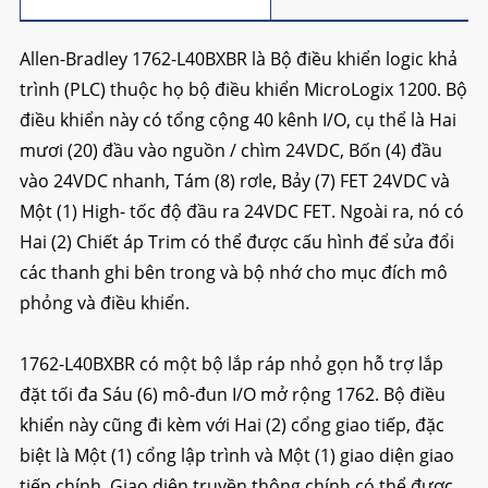
Allen-Bradley 1762-L40BXBR là Bộ điều khiển logic khả
trình (PLC) thuộc họ bộ điều khiển MicroLogix 1200. Bộ
điều khiển này có tổng cộng 40 kênh I/O, cụ thể là Hai
mươi (20) đầu vào nguồn / chìm 24VDC, Bốn (4) đầu
vào 24VDC nhanh, Tám (8) rơle, Bảy (7) FET 24VDC và
Một (1) High- tốc độ đầu ra 24VDC FET. Ngoài ra, nó có
Hai (2) Chiết áp Trim có thể được cấu hình để sửa đổi
các thanh ghi bên trong và bộ nhớ cho mục đích mô
phỏng và điều khiển.
1762-L40BXBR có một bộ lắp ráp nhỏ gọn hỗ trợ lắp
đặt tối đa Sáu (6) mô-đun I/O mở rộng 1762. Bộ điều
khiển này cũng đi kèm với Hai (2) cổng giao tiếp, đặc
biệt là Một (1) cổng lập trình và Một (1) giao diện giao
tiếp chính. Giao diện truyền thông chính có thể được