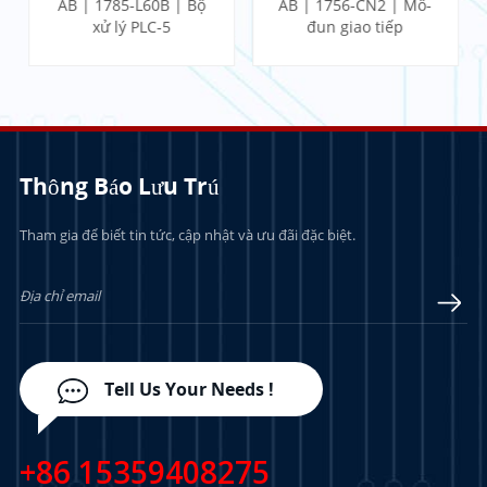
AB | 1785-L60B | Bộ
AB | 1756-CN2 | Mô-
xử lý PLC-5
đun giao tiếp
ControlLogix
Thông Báo Lưu Trú
Tham gia để biết tin tức, cập nhật và ưu đãi đặc biệt.
TÌM HIỂU THÊM
TÌM HIỂU THÊM
Tell Us Your Needs !
+86 15359408275