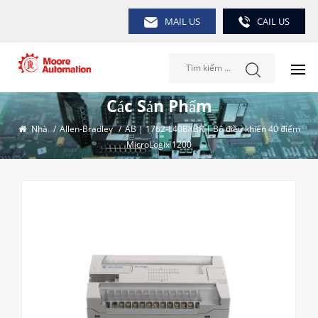
MAIL US
CAIL US
Các Sản Phẩm
Nhà
/
Allen-Bradley
/
AB | 1762-L40BXBR | Bộ điều khiển 40 điểm
MicroLogix 1200