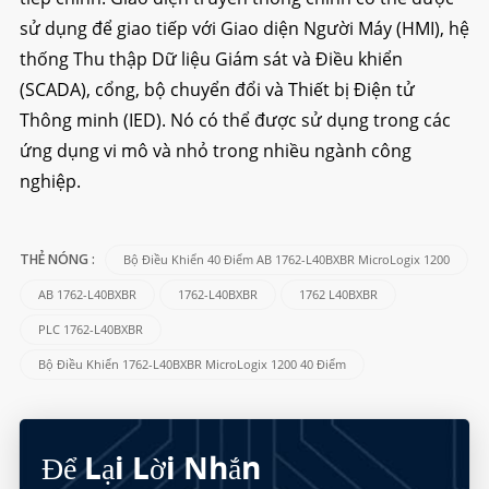
sử dụng để giao tiếp với Giao diện Người Máy (HMI), hệ
thống Thu thập Dữ liệu Giám sát và Điều khiển
(SCADA), cổng, bộ chuyển đổi và Thiết bị Điện tử
Thông minh (IED). Nó có thể được sử dụng trong các
ứng dụng vi mô và nhỏ trong nhiều ngành công
nghiệp.
Bộ Điều Khiển 40 Điểm AB 1762-L40BXBR MicroLogix 1200
THẺ NÓNG :
AB 1762-L40BXBR
1762-L40BXBR
1762 L40BXBR
PLC 1762-L40BXBR
Bộ Điều Khiển 1762-L40BXBR MicroLogix 1200 40 Điểm
Để Lại Lời Nhắn