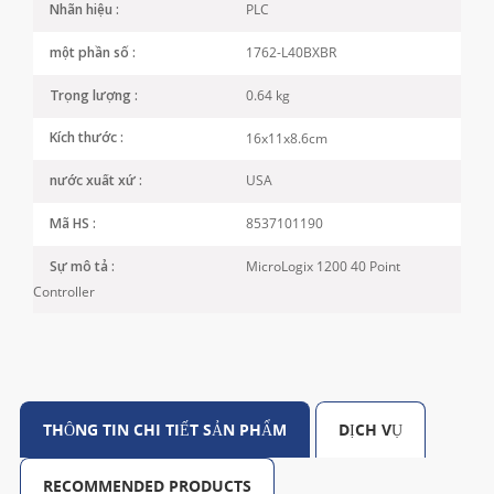
PLC
Nhãn hiệu :
1762-L40BXBR
một phần số :
0.64 kg
Trọng lượng :
16x11x8.6cm
Kích thước :
USA
nước xuất xứ :
8537101190
Mã HS :
MicroLogix 1200 40 Point
Sự mô tả :
Controller
THÔNG TIN CHI TIẾT SẢN PHẨM
DỊCH VỤ
RECOMMENDED PRODUCTS