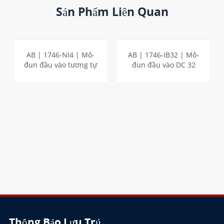
Sản Phẩm Liên Quan
AB | 1746-NI4 | Mô-
AB | 1746-IB32 | Mô-
đun đầu vào tương tự
đun đầu vào DC 32
4 điểm SLC
điểm SLC
TÌM HIỂU THÊM
TÌM HIỂU THÊM
Thông Báo Lưu Trú