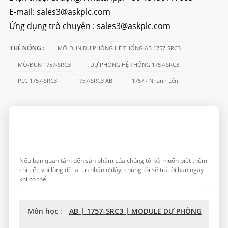
E-mail:
sales3@askplc.com
Ứng dụng trò chuyện :
sales3@askplc.com
MÔ-ĐUN DỰ PHÒNG HỆ THỐNG AB 1757-SRC3
THẺ NÓNG :
MÔ-ĐUN 1757-SRC3
DỰ PHÒNG HỆ THỐNG 1757-SRC3
PLC 1757-SRC3
1757-SRC3 AB
1757 - Nhanh Lên
Để Lại Lời Nhắn
Nếu bạn quan tâm đến sản phẩm của chúng tôi và muốn biết thêm
chi tiết, vui lòng để lại tin nhắn ở đây, chúng tôi sẽ trả lời bạn ngay
khi có thể.
Môn học :
AB | 1757-SRC3 | MODULE DỰ PHÒNG