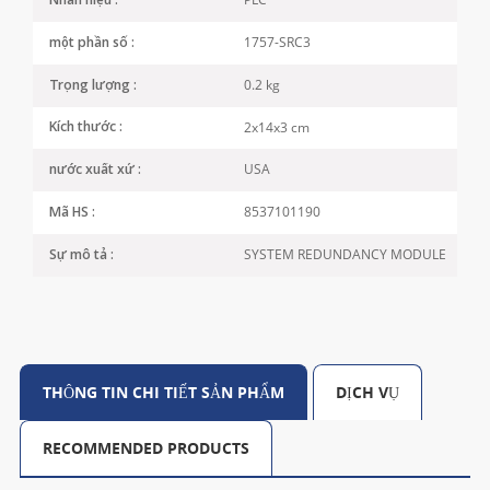
Nhãn hiệu :
1757-SRC3
một phần số :
0.2 kg
Trọng lượng :
2x14x3 cm
Kích thước :
USA
nước xuất xứ :
8537101190
Mã HS :
SYSTEM REDUNDANCY MODULE
Sự mô tả :
THÔNG TIN CHI TIẾT SẢN PHẨM
DỊCH VỤ
RECOMMENDED PRODUCTS