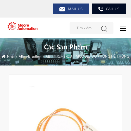
MAIL US
CAIL US
Các Sản Phẩm
Nhà
/
Allen-Bradley
/
AB | 1757-SRC3 | MODULE DỰ PHÒNG HỆ THỐNG