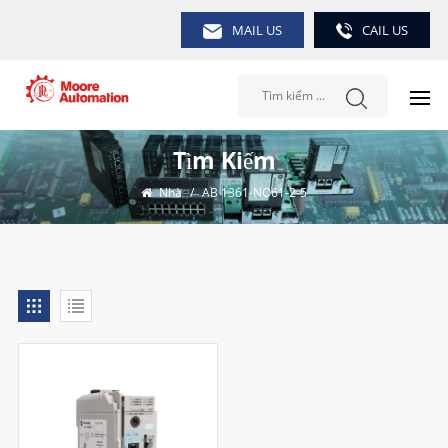
MAIL US
CAIL US
Tìm Kiếm
Nhà
/
AB 1361-NO61-2-5