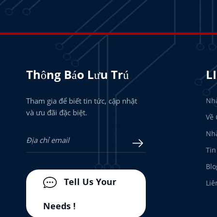
Thông Báo Lưu Trú
L
Tham gia để biết tin tức, cập nhật
Nh
và ưu đãi đặc biệt.
Về 
Nhà
Tin
Blo
Tell Us Your
Liê
Needs !