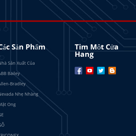
Các Sản Phẩm
Tim Môt Cửa
Hang
Nhà Sản Xuất Của
ABB Bailey
Allen-Bradley
Nevada Nhẹ Nhàng
Mật Ong
GE
GỖ
TRICONEX