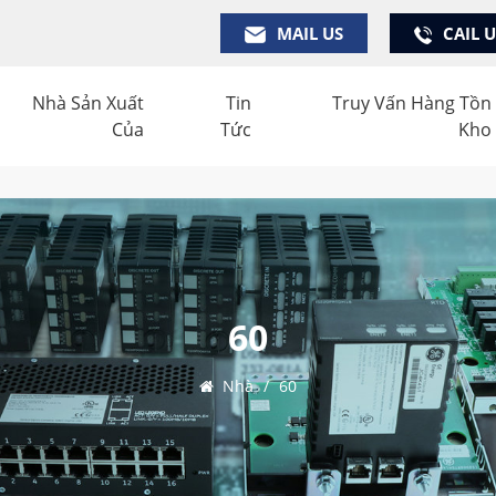
MAIL US
CAIL 
Nhà Sản Xuất
Tin
Truy Vấn Hàng Tồn
Của
Tức
Kho
60
Nhà
/
60