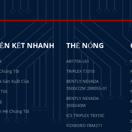
IÊN KẾT NHANH
THẺ NÓNG
à
AB1756-L61
Chúng Tôi
TRIPLEX T3310
 Sản Xuất Của
BENTLY NEVADA
3500/22M 288055-01
 Tức
BENTLY NEVADA
g
3500/40M
n Hệ Chúng Tôi
ICS TRIPLEX T8310C
FOXBORO FBM211