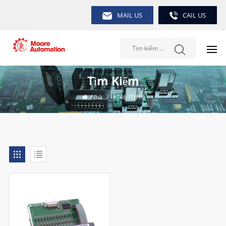
MAIL US
CAIL US
Tìm Kiếm
Nhà
/
1746-ITB16